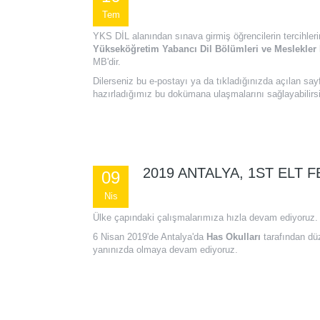
Tem
YKS DİL alanından sınava girmiş öğrencilerin tercihler
Yükseköğretim Yabancı Dil Bölümleri ve Meslekler
MB'dir.
Dilerseniz bu e-postayı ya da tıkladığınızda açılan say
hazırladığımız bu dokümana ulaşmalarını sağlayabilirsi
2019 ANTALYA, 1ST ELT 
09
Nis
Ülke çapındaki çalışmalarımıza hızla devam ediyoruz.
6 Nisan 2019'de Antalya'da
Has Okulları
tarafından d
yanınızda olmaya devam ediyoruz.