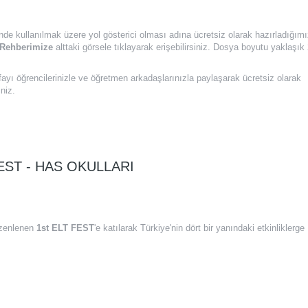
inde kullanılmak üzere yol gösterici olması adına ücretsiz olarak hazırladığım
 Rehberimize
alttaki görsele tıklayarak erişebilirsiniz. Dosya boyutu yaklaşık
fayı öğrencilerinizle ve öğretmen arkadaşlarınızla paylaşarak ücretsiz olarak
niz.
FEST - HAS OKULLARI
üzenlenen
1st ELT FEST
'e katılarak Türkiye'nin dört bir yanındaki etkinliklerge