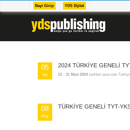
Bayi Girişi
YDS Dijital
2024 TÜRKIYE GENELI TY
05
22 - 31 Mart 2024
tarihleri arasında Türkiy
Nis
TÜRKIYE GENELI TYT-YKS
08
May