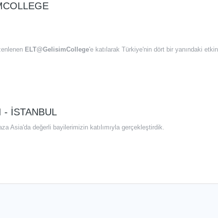
IMCOLLEGE
zenlenen
ELT@GelisimCollege
'e katılarak Türkiye'nin dört bir yanındaki etkin
 - İSTANBUL
Asia'da değerli bayilerimizin katılımıyla gerçekleştirdik.