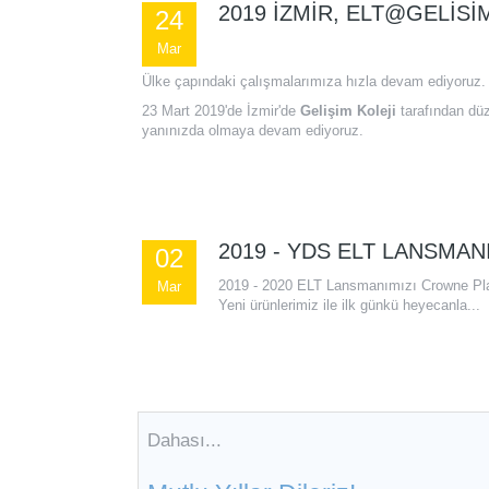
2019 İZMIR, ELT@GELIS
24
Mar
Ülke çapındaki çalışmalarımıza hızla devam ediyoruz.
23 Mart 2019'de İzmir'de
Gelişim Koleji
tarafından dü
yanınızda olmaya devam ediyoruz.
2019 - YDS ELT LANSMANI
02
2019 - 2020 ELT Lansmanımızı Crowne Plaza 
Mar
Yeni ürünlerimiz ile ilk günkü heyecanla...
Dahası...