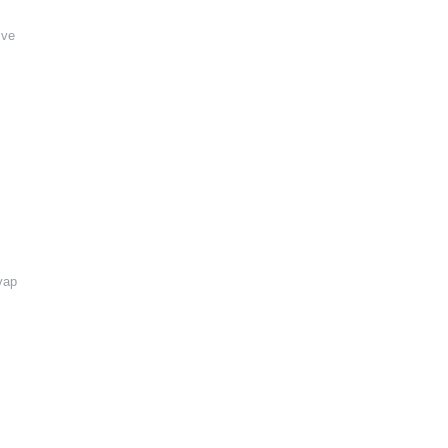
 ve
vap