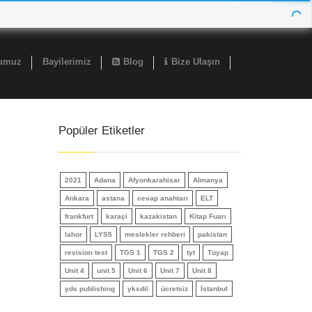
ğumuz
Bayilerimiz
Blog
Bize Ulaşın
Popüler Etiketler
2021
Adana
Afyonkarahisar
Almanya
Ankara
astana
cevap anahtarı
ELT
frankfurt
karaçi
kazakistan
Kitap Fuarı
lahor
LYS5
meslekler rehberi
pakistan
revision test
TGS 1
TGS 2
tyt
Tüyap
Unit 4
unit 5
Unit 6
Unit 7
Unit 8
yds publishing
yksdil
ücretsiz
İstanbul