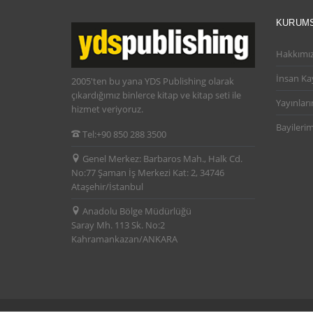
KURUM
Hakkımı
İnsan Ka
2005'ten bu yana YDS Publishing olarak
çıkardığımız binlerce kitap ve kitap seti ile
Yayınları
hizmet veriyoruz.
Bayilerim
Tel:
+90 850 288 3500
Genel Merkez:
Barbaros Mah., Halk Cd.
No:77 Şaman İş Merkezi Kat: 2, 34746
Ataşehir/İstanbul
Anadolu Bölge Müdürlüğü
Saray Mh. 113 Sk. No:2
Kahramankazan/ANKARA