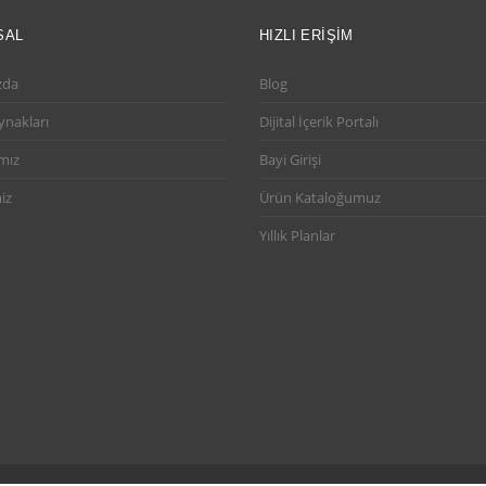
SAL
HIZLI ERIŞIM
zda
Blog
ynakları
Dijital İçerik Portalı
mız
Bayi Girişi
iz
Ürün Kataloğumuz
Yıllık Planlar