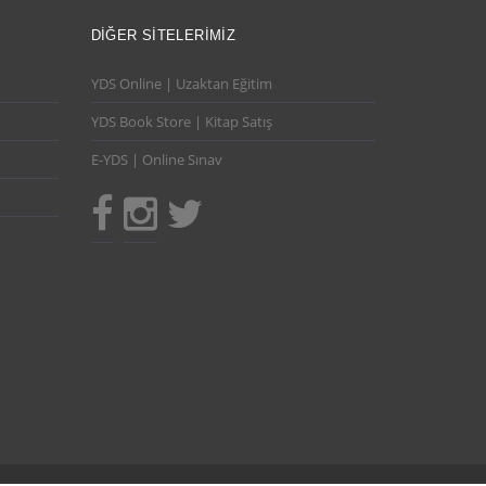
DIĞER SITELERIMIZ
YDS Online | Uzaktan Eğitim
YDS Book Store | Kitap Satış
E-YDS | Online Sınav