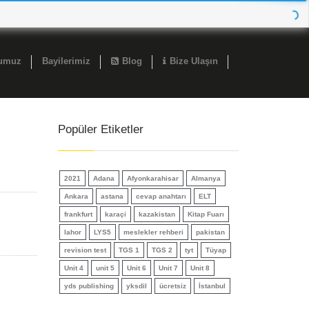
ğumuz
Bayilerimiz
Blog
Bize Ulaşın
Popüler Etiketler
2021
Adana
Afyonkarahisar
Almanya
Ankara
astana
cevap anahtarı
ELT
frankfurt
karaçi
kazakistan
Kitap Fuarı
lahor
LYS5
meslekler rehberi
pakistan
revision test
TGS 1
TGS 2
tyt
Tüyap
Unit 4
unit 5
Unit 6
Unit 7
Unit 8
yds publishing
yksdil
ücretsiz
İstanbul