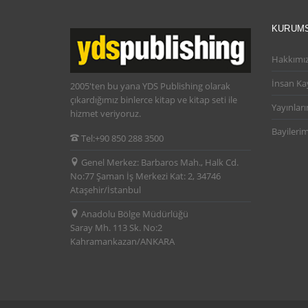
KURUM
Hakkımı
İnsan Ka
2005'ten bu yana YDS Publishing olarak
çıkardığımız binlerce kitap ve kitap seti ile
Yayınları
hizmet veriyoruz.
Bayilerim
Tel:
+90 850 288 3500
Genel Merkez:
Barbaros Mah., Halk Cd.
No:77 Şaman İş Merkezi Kat: 2, 34746
Ataşehir/İstanbul
Anadolu Bölge Müdürlüğü
Saray Mh. 113 Sk. No:2
Kahramankazan/ANKARA