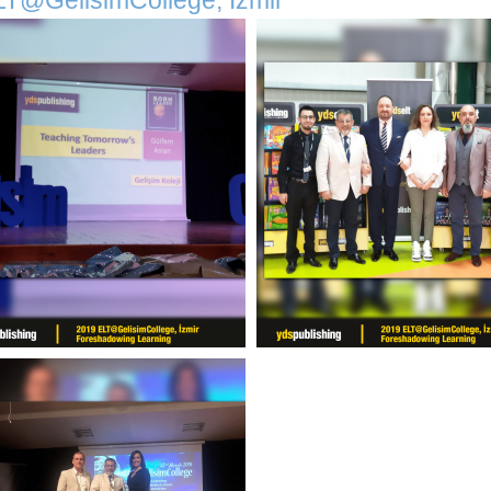
T@GelisimCollege, İzmir