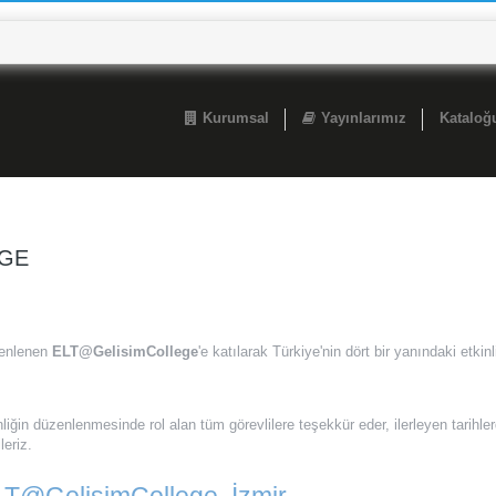
Kurumsal
Yayınlarımız
Katalo
EGE
zenlenen
ELT@GelisimCollege
'e katılarak Türkiye'nin dört bir yanındaki etkinl
iğin düzenlenmesinde rol alan tüm görevlilere teşekkür eder, ilerleyen tarihle
leriz.