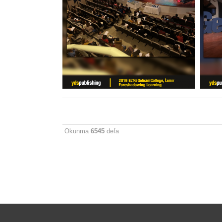
Okunma
6545
defa