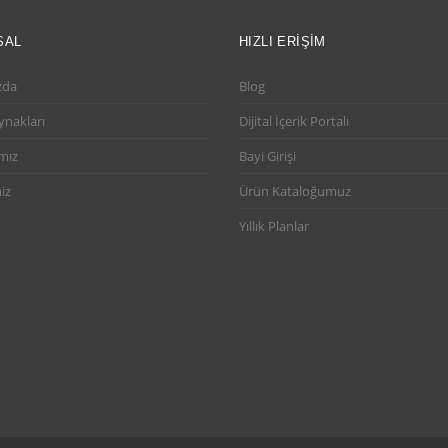
SAL
HIZLI ERIŞIM
zda
Blog
ynakları
Dijital İçerik Portalı
mız
Bayi Girişi
iz
Ürün Kataloğumuz
Yıllık Planlar