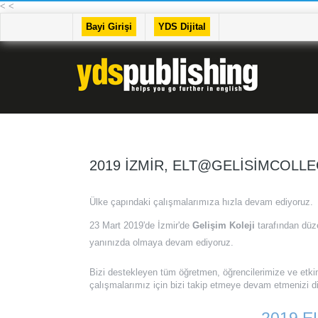
<
<
Bayi Girişi
YDS Dijital
2019 İZMIR, ELT@GELISIMCOLL
Ülke çapındaki çalışmalarımıza hızla devam ediyoruz.
23 Mart 2019'de İzmir'de
Gelişim Koleji
tarafından dü
yanınızda olmaya devam ediyoruz.
Bizi destekleyen tüm öğretmen, öğrencilerimize ve etkinl
çalışmalarımız için bizi takip etmeye devam etmenizi di