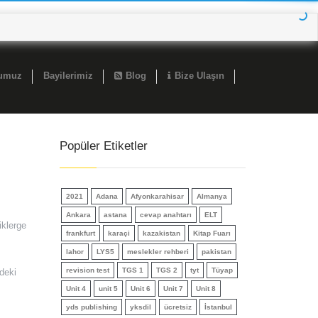
ğumuz
Bayilerimiz
Blog
Bize Ulaşın
Popüler Etiketler
2021
Adana
Afyonkarahisar
Almanya
Ankara
astana
cevap anahtarı
ELT
iklerge
frankfurt
karaçi
kazakistan
Kitap Fuarı
lahor
LYS5
meslekler rehberi
pakistan
revision test
TGS 1
TGS 2
tyt
Tüyap
rdeki
Unit 4
unit 5
Unit 6
Unit 7
Unit 8
yds publishing
yksdil
ücretsiz
İstanbul