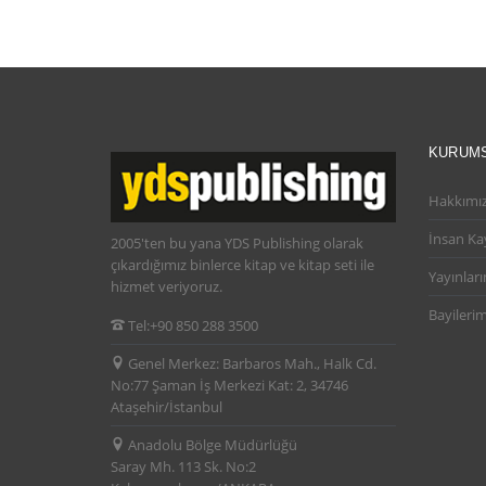
KURUM
Hakkımı
İnsan Ka
2005'ten bu yana YDS Publishing olarak
çıkardığımız binlerce kitap ve kitap seti ile
Yayınları
hizmet veriyoruz.
Bayilerim
Tel:
+90 850 288 3500
Genel Merkez:
Barbaros Mah., Halk Cd.
No:77 Şaman İş Merkezi Kat: 2, 34746
Ataşehir/İstanbul
Anadolu Bölge Müdürlüğü
Saray Mh. 113 Sk. No:2