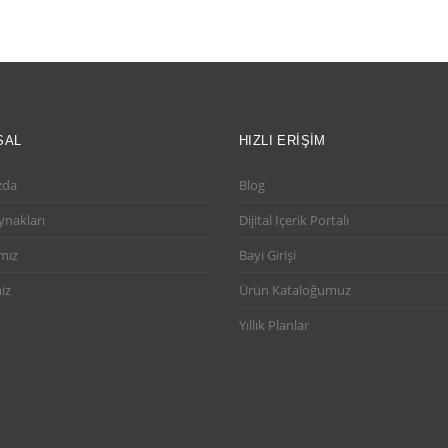
SAL
HIZLI ERIŞIM
zda
Blog
ynakları
Dijital İçerik Portalı
mız
Bayi Girişi
iz
Ürün Kataloğumuz
Yıllık Planlar