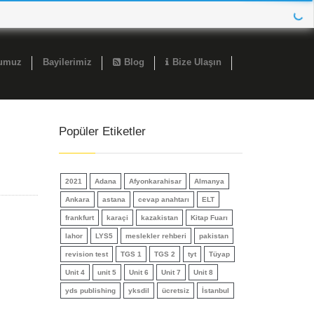
ğumuz
Bayilerimiz
Blog
Bize Ulaşın
Popüler Etiketler
2021
Adana
Afyonkarahisar
Almanya
Ankara
astana
cevap anahtarı
ELT
frankfurt
karaçi
kazakistan
Kitap Fuarı
lahor
LYS5
meslekler rehberi
pakistan
revision test
TGS 1
TGS 2
tyt
Tüyap
Unit 4
unit 5
Unit 6
Unit 7
Unit 8
yds publishing
yksdil
ücretsiz
İstanbul