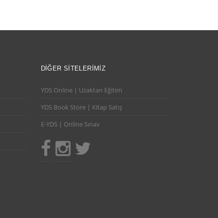
DIĞER SITELERIMIZ
YDS Online | Uzaktan Eğitim
YDS Book Store | Kitap Satış
E-YDS | Online Sınav