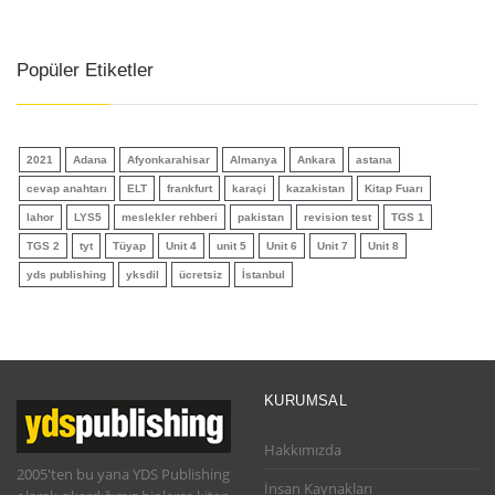
Popüler Etiketler
2021
Adana
Afyonkarahisar
Almanya
Ankara
astana
cevap anahtarı
ELT
frankfurt
karaçi
kazakistan
Kitap Fuarı
lahor
LYS5
meslekler rehberi
pakistan
revision test
TGS 1
TGS 2
tyt
Tüyap
Unit 4
unit 5
Unit 6
Unit 7
Unit 8
yds publishing
yksdil
ücretsiz
İstanbul
KURUMSAL
Hakkımızda
2005'ten bu yana YDS Publishing
İnsan Kaynakları