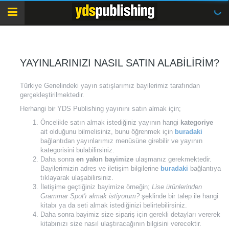
YAYINLARINIZI NASIL SATIN ALABILIRIM?
Türkiye Genelindeki yayın satışlarımız bayilerimiz tarafından
gerçekleştirilmektedir.
Herhangi bir YDS Publishing yayınını satın almak için;
Öncelikle satın almak istediğiniz yayının hangi
kategoriye
ait olduğunu bilmelisiniz, bunu öğrenmek için
buradaki
bağlantıdan yayınlarımız menüsüne girebilir ve yayının
kategorisini bulabilirsiniz.
Daha sonra
en yakın bayimize
ulaşmanız gerekmektedir.
Bayilerimizin adres ve iletişim bilgilerine
buradaki
bağlantıya
tıklayarak ulaşabilirsiniz.
İletişime geçtiğiniz bayimize örneğin;
Lise ürünlerinden
Grammar Spot'ı almak istiyorum?
şeklinde bir talep ile hangi
kitabı ya da seti almak istediğinizi belirtebilirsiniz.
Daha sonra bayimiz size sipariş için gerekli detayları vererek
kitabınızı size nasıl ulaştıracağının bilgisini verecektir.