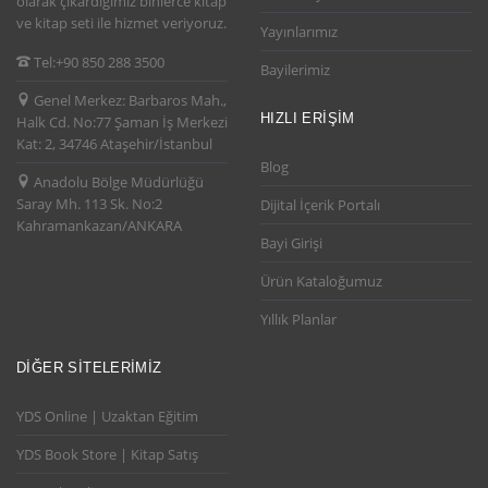
olarak çıkardığımız binlerce kitap
ve kitap seti ile hizmet veriyoruz.
Yayınlarımız
Tel:
+90 850 288 3500
Bayilerimiz
Genel Merkez:
Barbaros Mah.,
HIZLI ERIŞIM
Halk Cd. No:77 Şaman İş Merkezi
Kat: 2, 34746 Ataşehir/İstanbul
Blog
Anadolu Bölge Müdürlüğü
Saray Mh. 113 Sk. No:2
Dijital İçerik Portalı
Kahramankazan/ANKARA
Bayi Girişi
Ürün Kataloğumuz
Yıllık Planlar
DIĞER SITELERIMIZ
YDS Online | Uzaktan Eğitim
YDS Book Store | Kitap Satış