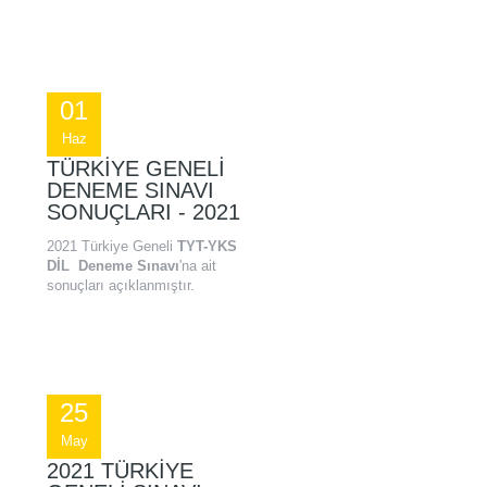
01
Haz
TÜRKIYE GENELI
DENEME SINAVI
SONUÇLARI - 2021
2021 Türkiye Geneli
TYT-YKS
DİL Deneme Sınavı
'na ait
sonuçları açıklanmıştır.
25
May
2021 TÜRKIYE