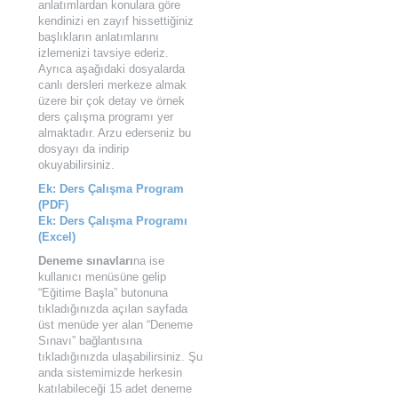
anlatımlardan konulara göre
kendinizi en zayıf hissettiğiniz
başlıkların anlatımlarını
izlemenizi tavsiye ederiz.
Ayrıca aşağıdaki dosyalarda
canlı dersleri merkeze almak
üzere bir çok detay ve örnek
ders çalışma programı yer
almaktadır. Arzu ederseniz bu
dosyayı da indirip
okuyabilirsiniz.
Ek: Ders Çalışma Program
(PDF)
Ek: Ders Çalışma Programı
(Excel)
Deneme sınavları
na ise
kullanıcı menüsüne gelip
“Eğitime Başla” butonuna
tıkladığınızda açılan sayfada
üst menüde yer alan “Deneme
Sınavı” bağlantısına
tıkladığınızda ulaşabilirsiniz. Şu
anda sistemimizde herkesin
katılabileceği 15 adet deneme