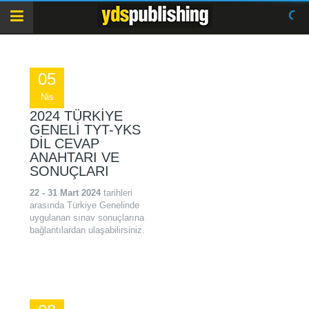
05
Nis
2024 TÜRKIYE
GENELI TYT-YKS
DİL CEVAP
ANAHTARI VE
SONUÇLARI
22 - 31 Mart 2024
tarihleri
arasında Türkiye Genelinde
uygulanan sınav sonuçlarına
bağlantılardan ulaşabilirsiniz.