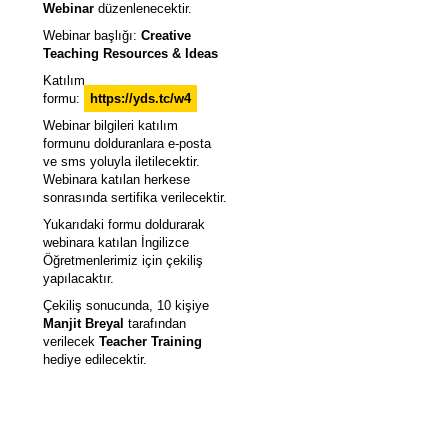
Webinar
düzenlenecektir.
Webinar başlığı:
Creative
Teaching Resources & Ideas
Katılım
formu:
https://yds.tc/w4
Webinar bilgileri k
atılım
formunu dolduranlara e-posta
ve sms yoluyla iletilecektir.
Webinara katılan herkese
sonrasında sertifika verilecektir.
Yukarıdaki formu doldurarak
webinara katılan İngilizce
Öğretmenlerimiz için çekiliş
yapılacaktır.
Çekiliş sonucunda, 10 kişiye
Manjit Breyal
tarafından
verilecek
Teacher Training
hediye edilecektir.