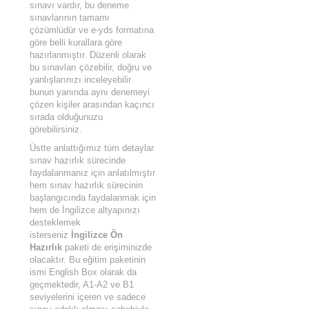
sınavı vardır, bu deneme
sınavlarının tamamı
çözümlüdür ve e-yds formatına
göre belli kurallara göre
hazırlanmıştır. Düzenli olarak
bu sınavları çözebilir, doğru ve
yanlışlarınızı inceleyebilir
bunun yanında aynı denemeyi
çözen kişiler arasından kaçıncı
sırada olduğunuzu
görebilirsiniz.
Üstte anlattığımız tüm detaylar
sınav hazırlık sürecinde
faydalanmanız için anlatılmıştır
hem sınav hazırlık sürecinin
başlangıcında faydalanmak için
hem de İngilizce altyapınızı
desteklemek
isterseniz
İngilizce Ön
Hazırlık
paketi de erişiminizde
olacaktır. Bu eğitim paketinin
ismi English Box olarak da
geçmektedir, A1-A2 ve B1
seviyelerini içeren ve sadece