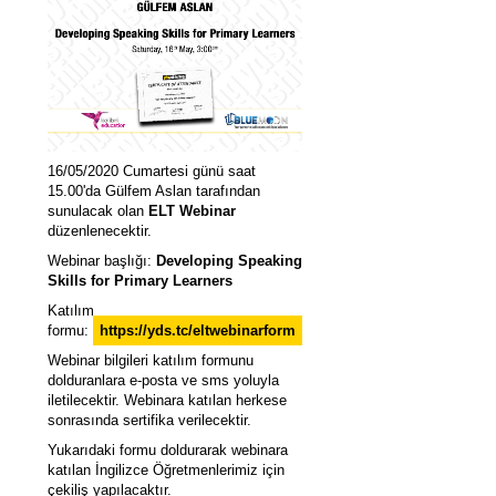
16/05/2020 Cumartesi günü saat
15.00'da Gülfem Aslan tarafından
sunulacak olan
ELT Webinar
düzenlenecektir.
Webinar başlığı:
Developing Speaking
Skills for Primary Learners
Katılım
formu:
https://yds.tc/eltwebinarform
Webinar bilgileri k
atılım formunu
dolduranlara e-posta ve sms yoluyla
iletilecektir. Webinara katılan herkese
sonrasında sertifika verilecektir.
Yukarıdaki formu doldurarak webinara
katılan İngilizce Öğretmenlerimiz için
çekiliş yapılacaktır.