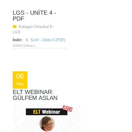
LGS - UNITE 4 -
PDF
Kategori
Ortaokul 8 -
LGS
İndir:
8. Sınıf - Ünite 4 (PDF)
(10853 İndirme )
06
May
ELT WEBINAR:
GÜLFEM ASLAN