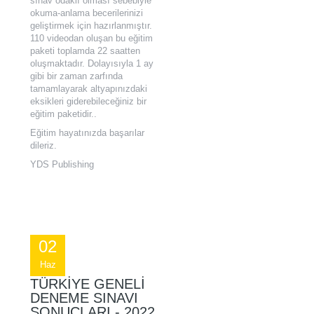
sınav odaklı olması sebebiyle
okuma-anlama becerilerinizi
geliştirmek için hazırlanmıştır.
110 videodan oluşan bu eğitim
paketi toplamda 22 saatten
oluşmaktadır. Dolayısıyla 1 ay
gibi bir zaman zarfında
tamamlayarak altyapınızdaki
eksikleri giderebileceğiniz bir
eğitim paketidir..
Eğitim hayatınızda başarılar
dileriz.
YDS Publishing
02
Haz
TÜRKIYE GENELI
DENEME SINAVI
SONUÇLARI - 2022