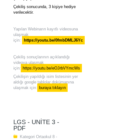
Çekiliş sonucunda, 3 kişiye hediye
verilecektir.
Yapılan Webinarın kayıtlı videosuna
ulaşmak
için:
https://youtu.be/0fmbDMLJ6Yc
Çekiliş sonuçlarının açıklandığı
videoya ulaşmak
için:
https://youtu.be/eOJrbVYmcWs
Çekilişin yapıldığı isim listesinin yer
aldığı google tablolar dokümanına
ulaşmak için:
buraya tıklayın
LGS - UNITE 3 -
PDF
Kategori
Ortaokul 8 -