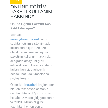
Mar
ONLINE EĞITIM
PAKETI KULLANIMI
HAKKINDA
Online Eğitim Paketini Nasıl
Aktif Edeceğim?
Merhaba,
www.ydsonline.net
isimli
uzaktan eğitim sistemimizde
kullanmanız için size özel
olarak tanımlanacak eğitim
paketinin kullanımı hakkında
aşağıdan detaylı bilgileri
edinebilirsiniz. Burada sistemi
kullanırken size rehberlik
edecek bazı dokümanlar da
paylaşılmıştır.
Öncelikle
buradaki
bağlantıdan
bir ücretsiz hesap açmanız
gerekmektedir. Eğer zaten bir
hesabınız varsa giriş yapmanız
yeterlidir. Kullanıcı girişi
yaptıktan hemen sonra