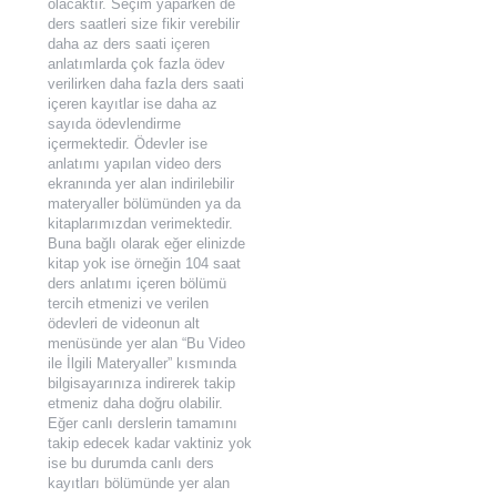
olacaktır. Seçim yaparken de
ders saatleri size fikir verebilir
daha az ders saati içeren
anlatımlarda çok fazla ödev
verilirken daha fazla ders saati
içeren kayıtlar ise daha az
sayıda ödevlendirme
içermektedir. Ödevler ise
anlatımı yapılan video ders
ekranında yer alan indirilebilir
materyaller bölümünden ya da
kitaplarımızdan verimektedir.
Buna bağlı olarak eğer elinizde
kitap yok ise örneğin 104 saat
ders anlatımı içeren bölümü
tercih etmenizi ve verilen
ödevleri de videonun alt
menüsünde yer alan “Bu Video
ile İlgili Materyaller” kısmında
bilgisayarınıza indirerek takip
etmeniz daha doğru olabilir.
Eğer canlı derslerin tamamını
takip edecek kadar vaktiniz yok
ise bu durumda canlı ders
kayıtları bölümünde yer alan