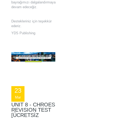
bayrağımızı dalgalandırmaya
devam edeceğiz.
Destekleriniz için teşekkür
ederiz.
YDS Publishing
23
Mar
UNIT 8 - CHROES
REVISION TEST
[ÜCRETSİZ