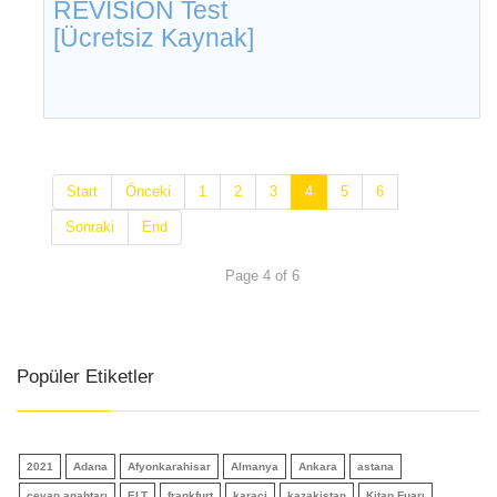
REVISION Test
[Ücretsiz Kaynak]
Start
Önceki
1
2
3
4
5
6
Sonraki
End
Page 4 of 6
Popüler Etiketler
2021
Adana
Afyonkarahisar
Almanya
Ankara
astana
cevap anahtarı
ELT
frankfurt
karaçi
kazakistan
Kitap Fuarı