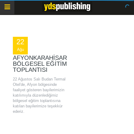
22
Ağu
AFYONKARAHISAR
BÖLGESEL EĞITIM
TOPLANTISI
22 Ağustos Salı Budan Termal
Otel'de, Afyon bölgesinde
faaliyet gösteren bayilerimizin
katılımıyla düzenlediğimiz
bölgesel eğitim toplantısına
katılan bayilerimize teşekkür
ederiz.