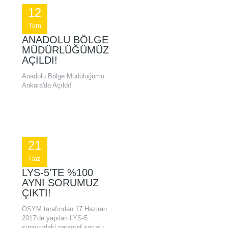
12
Tem
ANADOLU BÖLGE
MÜDÜRLÜĞÜMÜZ
AÇILDI!
Anadolu Bölge Müdülüğümü
Ankara'da Açıldı!
21
Haz
LYS-5'TE %100
AYNI SORUMUZ
ÇIKTI!
ÖSYM tarafından 17 Haziran
2017'de yapılan LYS-5
sınavındaki paragraf sorusu