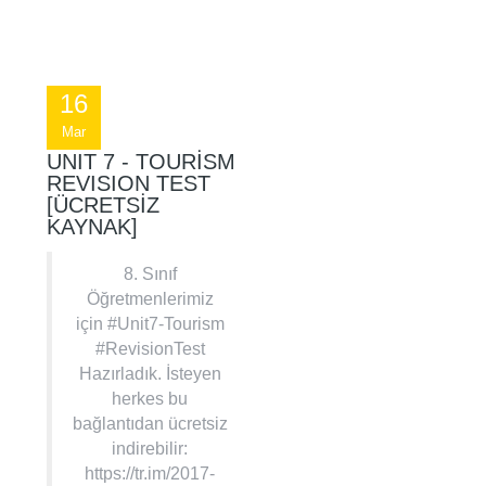
16
Mar
UNIT 7 - TOURISM
REVISION TEST
[ÜCRETSİZ
KAYNAK]
8. Sınıf
Öğretmenlerimiz
için #Unit7-Tourism
#RevisionTest
Hazırladık. İsteyen
herkes bu
bağlantıdan ücretsiz
indirebilir:
https://tr.im/2017-