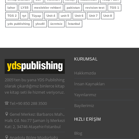
lahor
LYS5
meslekler rehberi
pakistan
revision test
TGS 1
TGS 2
tyt
Tüyap
Unit 4
unit 5
Unit 6
Unit 7
Unit 8
yds publishing
yksdil
ücretsiz
İstanbul
KURUMSAL
Hakkımızda
2005'ten bu yana YDS Publishing
İnsan Kaynakları
olarak çıkardığımız binlerce kitap
ve kitap seti ile hizmet veriyoruz.
Yayınlarımız
Tel:
+90 850 288 3500
Bayilerimiz
Genel Merkez:
Barbaros Mah.,
HIZLI ERIŞIM
Halk Cd. No:77 Şaman İş Merkezi
Kat: 2, 34746 Ataşehir/İstanbul
Blog
Anadolu Bölge Müdürlüğü